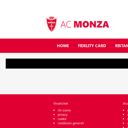
HOME
FIDELITY CARD
RISTA
Vivaticket
Aiu
chi siamo
privacy
cookie
condizioni generali