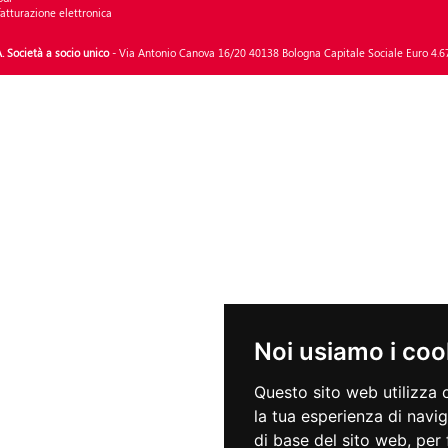
fatturazione elettronica
. Società a socio unico
- Via Antonio Canova 16/20 40138 Bologna Capitale Sociale Euro 4.675.46
Noi usiamo i coo
Questo sito web utilizza 
la tua esperienza di navi
di base del sito web
,
per 