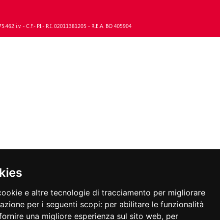
2 i.v. - C.F.- P.I.- R.I. 02011381205 - R.E.A. BO 405904
kies
cookie e altre tecnologie di tracciamento per migliorare
gazione per i seguenti scopi:
per abilitare le funzionalità
fornire una migliore esperienza sul sito web
,
per