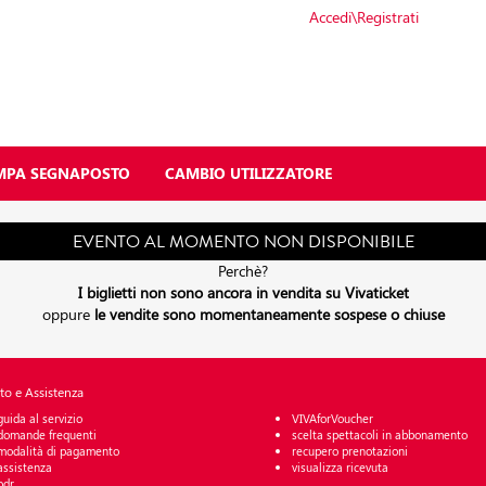
Accedi\Registrati
MPA SEGNAPOSTO
CAMBIO UTILIZZATORE
EVENTO AL MOMENTO NON DISPONIBILE
Perchè?
I biglietti non sono ancora in vendita su Vivaticket
oppure
le vendite sono momentaneamente sospese o chiuse
to e Assistenza
guida al servizio
VIVAforVoucher
domande frequenti
scelta spettacoli in abbonamento
modalità di pagamento
recupero prenotazioni
assistenza
visualizza ricevuta
odr